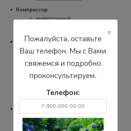
Компрессор
инверторный
неинверторный
×
Пожалуйста, оставьте
Площадь, м²
Ваш телефон. Мы с Вами
75
свяжемся и подробно
40
30
проконсультируем.
65
Телефон:
37
Приток воздуха
Нет
Да