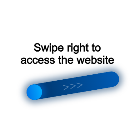
оскве?
ем загрязнения воздуха. Airfree P150 поможет
осферу в вашем доме, защитив вас и вашу семью
воздуха.
 дышите чистым воздухом!
 и предлагаем гарантию на бризер Airfree P150.